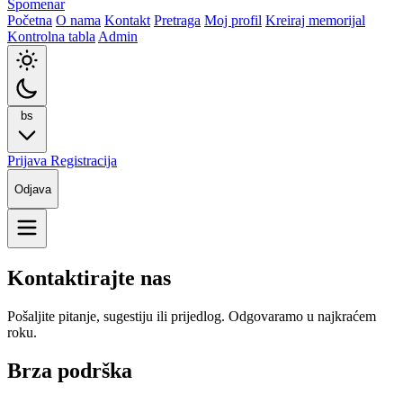
Spomenar
Početna
O nama
Kontakt
Pretraga
Moj profil
Kreiraj memorijal
Kontrolna tabla
Admin
bs
Prijava
Registracija
Odjava
Kontaktirajte nas
Pošaljite pitanje, sugestiju ili prijedlog. Odgovaramo u najkraćem
roku.
Brza podrška